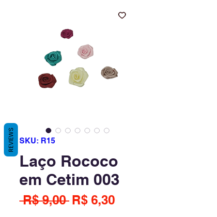
REVIEWS
SKU: R15
Laço Rococo
em Cetim 003
Preço
Preço
 R$ 9,00 
R$ 6,30
normal
promocional