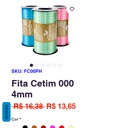
SKU: FC00PH
Fita Cetim 000
4mm
Preço
Preço
 R$ 16,38 
R$ 13,65
REVIEWS
normal
promocional
Cor
*