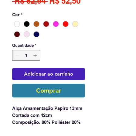
Preço
Preço
 R$ 62,94 
R$ 52,50
normal
promocional
Cor
*
Quantidade
*
Adicionar ao carrinho
Comprar
Alça Amamentação Papiro 13mm
Cortada com 42cm
Composição: 80% Poliéster 20%
Elastodieno