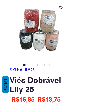
SKU: VLILY25
Viés Dobrável
REVIEWS
Lily 25
Regular
Sale
 R$16,85 
R$13,75
Price
Price