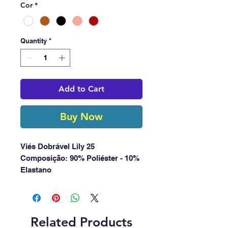
Cor
*
Quantity
*
Add to Cart
Buy Now
Viés Dobrável Lily 25
Composição: 90% Poliéster - 10%
Elastano
Embalagem: Rolo com 50 metros
Disponível na pronta entrega em 5
cores clássicas.
CONSIDERAÇÃO IMPORTANTE:
Related Products