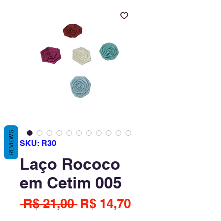
REVIEWS
SKU: R30
Laço Rococo
em Cetim 005
Preço
Preço
 R$ 21,00 
R$ 14,70
normal
promocional