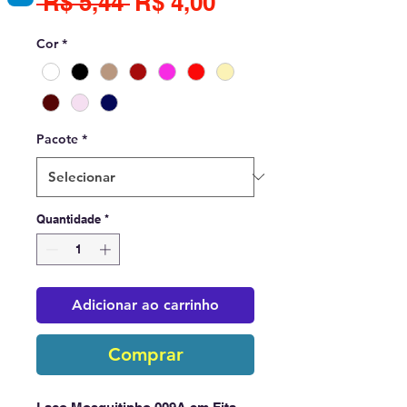
Preço
Preço
 R$ 5,44 
R$ 4,00
normal
promocional
Cor
*
Pacote
*
Quantidade
*
Adicionar ao carrinho
Comprar