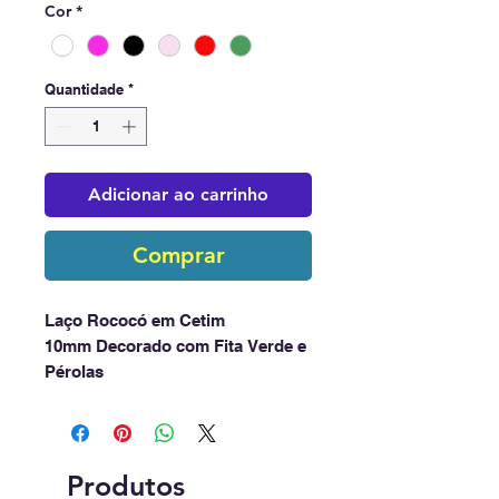
Cor
*
Quantidade
*
Adicionar ao carrinho
Comprar
Laço Rococó em Cetim
10mm Decorado com Fita Verde e
Pérolas
Medidas: 7cm Altura x 2,5cm
Largura
Embalagem: 100 Unidades
Disponível em 6 cores clássicas
Produtos