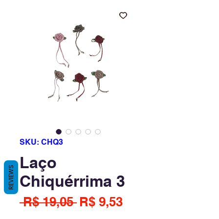
SKU: CHQ3
Laço
REVIEWS
Chiquérrima 3
Preço
Preço
 R$ 19,05 
R$ 9,53
normal
promocional