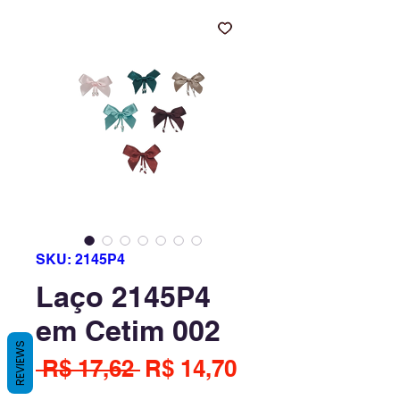
SKU: 2145P4
Laço 2145P4
em Cetim 002
REVIEWS
Preço
Preço
 R$ 17,62 
R$ 14,70
normal
promocional