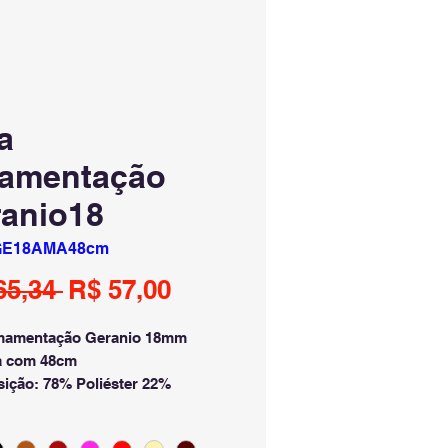
a
amentação
anio18
GE18AMA48cm
Preço
Preço
65,34 
R$ 57,00
normal
promocional
mamentação Geranio 18mm
a com 48cm
ição: 78% Poliéster 22%
ieno
dor e Fecho na cor 100%