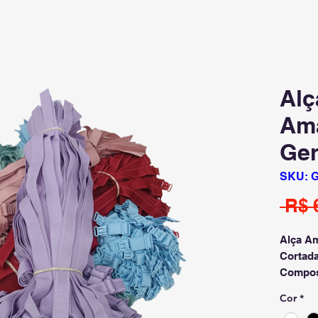
Alç
Am
Ger
SKU: 
 R$ 
Alça A
Cortad
Compos
Elastod
Cor
*
Regula